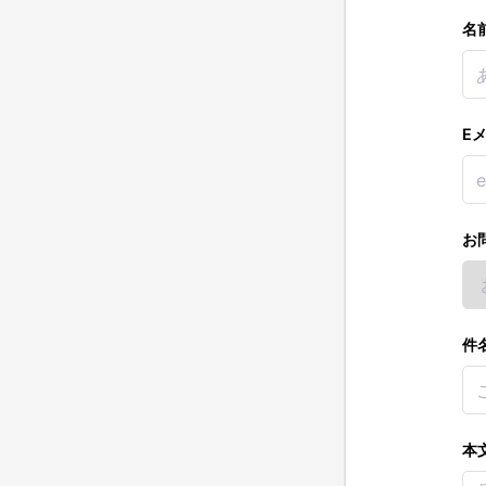
名
E
お
件
本