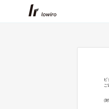
ビ
ご
(